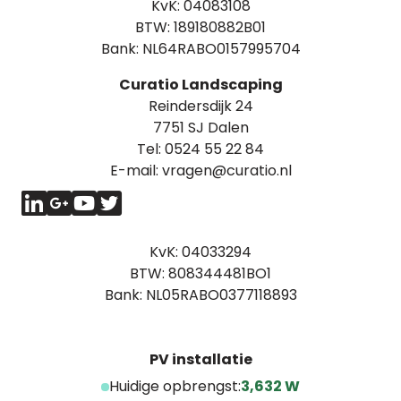
KvK: 04083108
BTW: 189180882B01
Bank: NL64RABO0157995704
Curatio Landscaping
Reindersdijk 24
7751 SJ Dalen
Tel:
0524 55 22 84
E-mail:
vragen@curatio.nl
KvK: 04033294
BTW: 808344481BO1
Bank: NL05RABO0377118893
PV installatie
Huidige opbrengst:
3,632 W