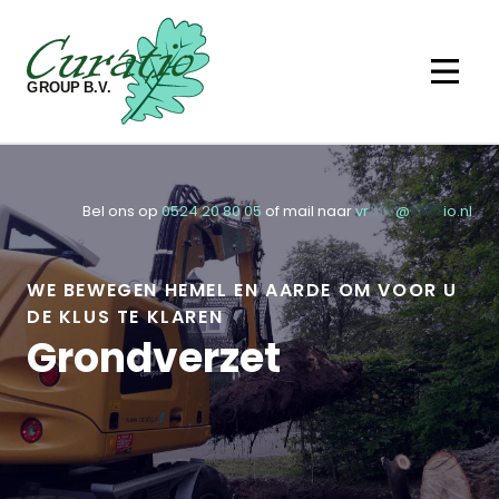
Ga naar de inhoud
Bel ons op
0524 20 80 05
of mail naar
vr
****
@
*****
io.nl
WE BEWEGEN HEMEL EN AARDE OM VOOR U
DE KLUS TE KLAREN
Grondverzet