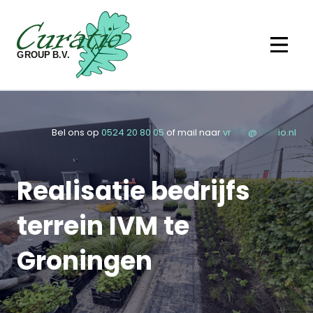
Ga naar de inhoud
Bel ons op
0524 20 80 05
of mail naar
vr
****
@
*****
io.nl
Realisatie bedrijfs
terrein IVM te
Groningen