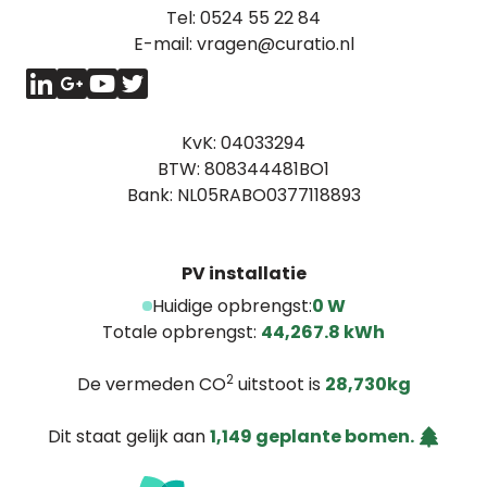
Tel:
0524 55 22 84
E-mail:
vragen@curatio.nl
KvK: 04033294
BTW: 808344481BO1
Bank: NL05RABO0377118893
PV installatie
Huidige opbrengst:
0 W
Totale opbrengst:
44,267.8 kWh
2
De vermeden CO
uitstoot is
28,730kg
Dit staat gelijk aan
1,149 geplante bomen.