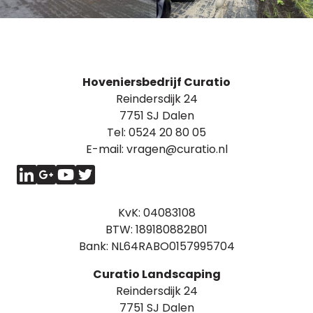
Hoveniersbedrijf Curatio
Reindersdijk 24
7751 SJ Dalen
Tel:
0524 20 80 05
E-mail:
vragen@curatio.nl
KvK: 04083108
BTW: 189180882B01
Bank: NL64RABO0157995704
Curatio Landscaping
Reindersdijk 24
7751 SJ Dalen