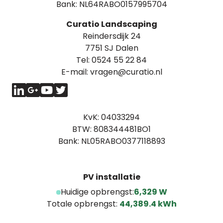
Bank: NL64RABO0157995704
Curatio Landscaping
Reindersdijk 24
7751 SJ Dalen
Tel:
0524 55 22 84
E-mail:
vragen@curatio.nl
KvK: 04033294
BTW: 808344481BO1
Bank: NL05RABO0377118893
PV installatie
Huidige opbrengst:
6,329 W
Totale opbrengst:
44,389.4 kWh