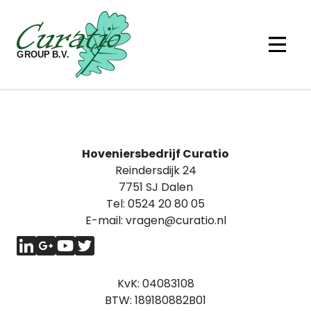
Ga naar de inhoud
Hoveniersbedrijf Curatio
Reindersdijk 24
7751 SJ Dalen
Tel:
0524 20 80 05
E-mail:
vragen@curatio.nl
KvK: 04083108
BTW: 189180882B01